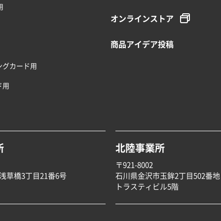
用
オンラインストア
商品アイデア投稿
ングカード用
ド用
所
北陸事業所
〒921-8002
浅草橋3丁目21番6号
石川県金沢市玉鉾2丁目502番地
トラスティビル5階