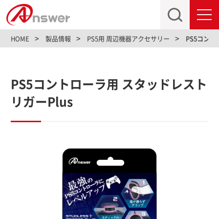
toggl
navig
HOME
製品情報
PS5用 周辺機器アクセサリー
PS5コント
PS5コントローラ用 スタッドレスト
リガーPlus