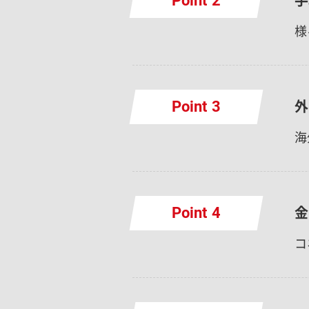
Point
様
外
Point
海
金
Point
コ