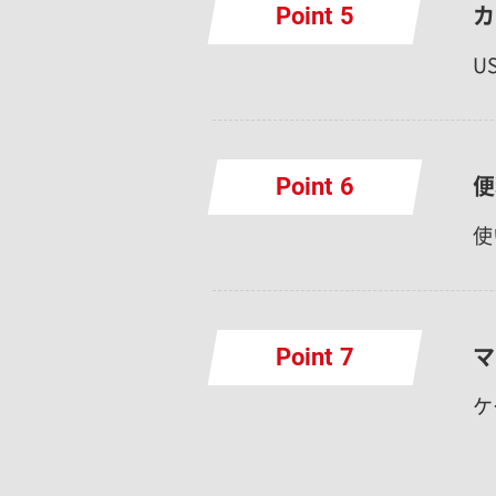
カ
Point
U
便
Point
使
マ
Point
ケ