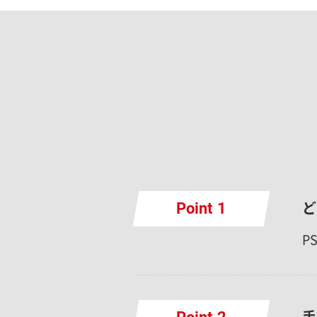
ど
Point
P
手