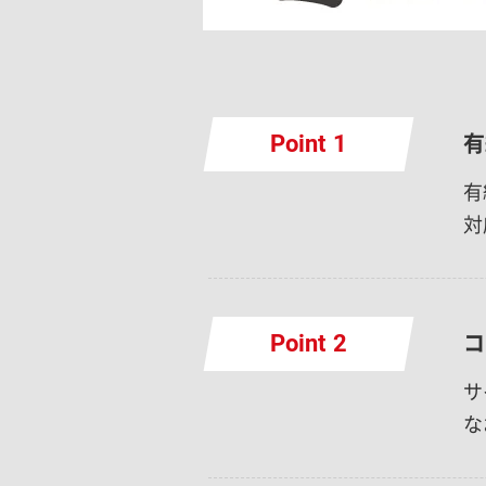
有
Point
有
対
コ
Point
サ
な