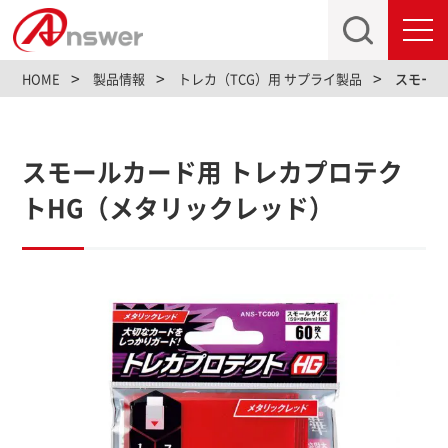
toggl
navig
HOME
製品情報
トレカ（TCG）用 サプライ製品
スモール
スモールカード用 トレカプロテク
トHG（メタリックレッド）