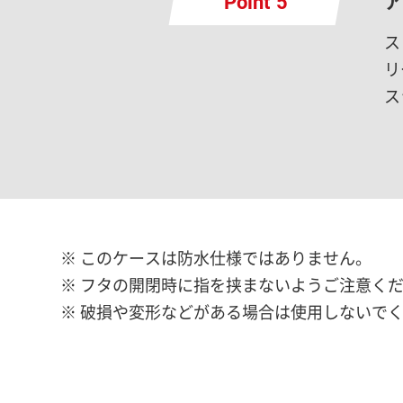
ア
Point
ス
リ
ス
※ このケースは防水仕様ではありません。
※ フタの開閉時に指を挟まないようご注意く
※ 破損や変形などがある場合は使用しないで