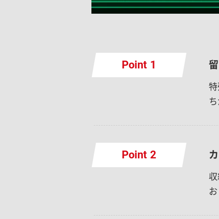
留
Point
特
ち
カ
Point
収
お