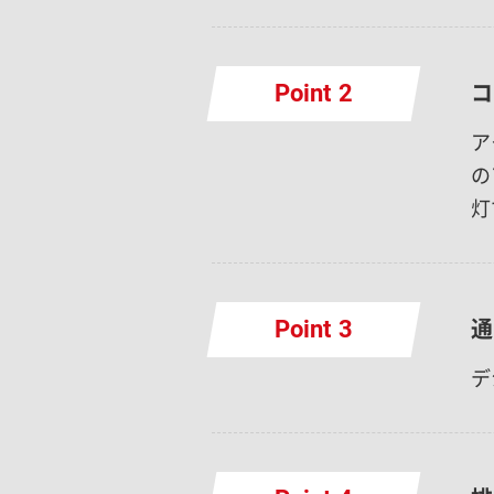
コ
Point
ア
の
灯
通
Point
デ