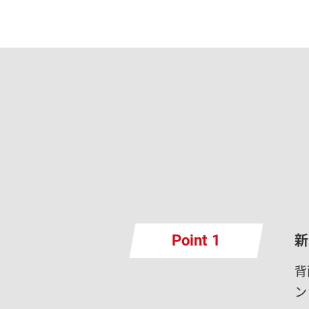
新
Point
背
ン