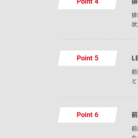
排
Point
排
状
L
Point
前
と
前
Point
前
な