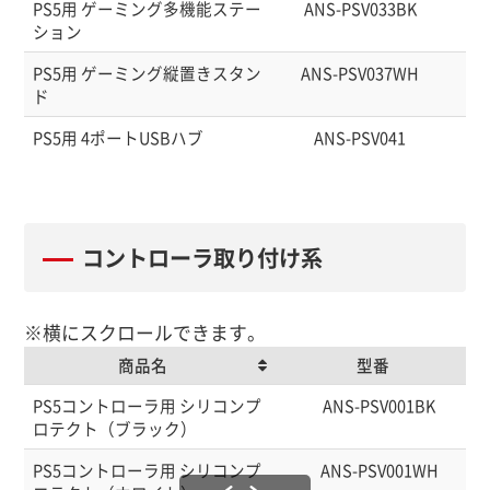
PS5用 ゲーミング多機能ステー
ANS-PSV033BK
45
ション
PS5用 ゲーミング縦置きスタン
ANS-PSV037WH
45
ド
PS5用 4ポートUSBハブ
ANS-PSV041
45
コントローラ取り付け系
※横にスクロールできます。
商品名
型番
商品名
型番
PS5コントローラ用 シリコンプ
ANS-PSV001BK
ロテクト（ブラック）
PS5コントローラ用 シリコンプ
ANS-PSV001WH