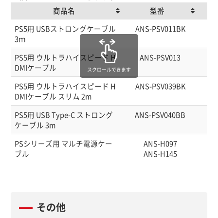
商品名
型番
商品名
型番
PS5用 USBストロングケーブル
ANS-PSV011BK
45
3ｍ
PS5用 ウルトラハイスピード H
ANS-PSV013
45
DMIケーブル
スクロールできます
PS5用 ウルトラハイスピード H
ANS-PSV039BK
45
DMIケーブル スリム 2m
PS5用 USB Type-C ストロング
ANS-PSV040BB
45
ケーブル 3m
PSシリーズ用 マルチ電源ケー
ANS-H097
45
ブル
ANS-H145
45
その他