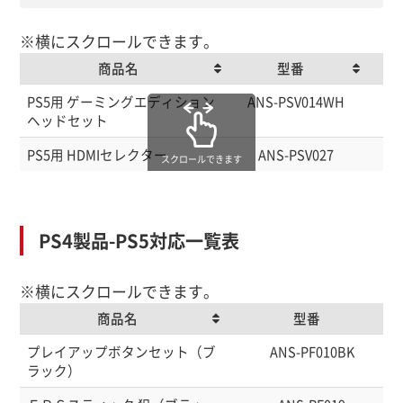
※横にスクロールできます。
商品名
型番
商品名
型番
PS5用 ゲーミングエディション
ANS-PSV014WH
45
ヘッドセット
PS5用 HDMIセレクター
ANS-PSV027
45
スクロールできます
PS4製品-PS5対応一覧表
※横にスクロールできます。
商品名
型番
商品名
型番
プレイアップボタンセット（ブ
ANS-PF010BK
ラック）